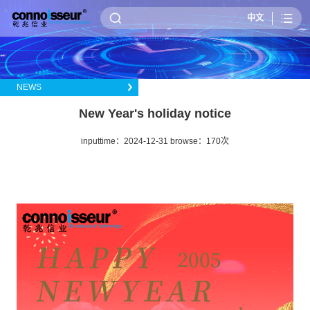
中文
NEWS
New Year's holiday notice
inputtime：2024-12-31 browse：
170次